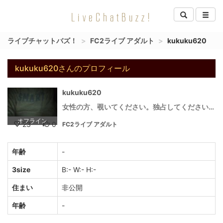
LiveChatBuzz!
ライブチャットバズ！
FC2ライブ アダルト
kukuku620
kukuku620さんのプロフィール
kukuku620
女性の方、覗いてください。独占してください。。。女性限定。。
オフライン
23
0
FC2ライブ アダルト
年齢
-
3size
B:- W:- H:-
住まい
非公開
年齢
-