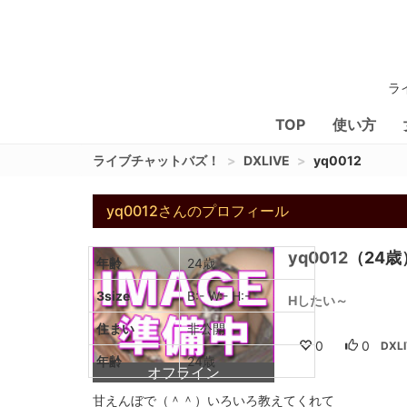
ラ
TOP
使い方
ライブチャットバズ！
DXLIVE
yq0012
yq0012さんのプロフィール
yq0012
（24歳
年齢
24歳
3size
B:- W:- H:-
Hしたい～
住まい
非公開
0
0
DXL
年齢
24歳
オフライン
甘えんぼで（＾＾）いろいろ教えてくれて