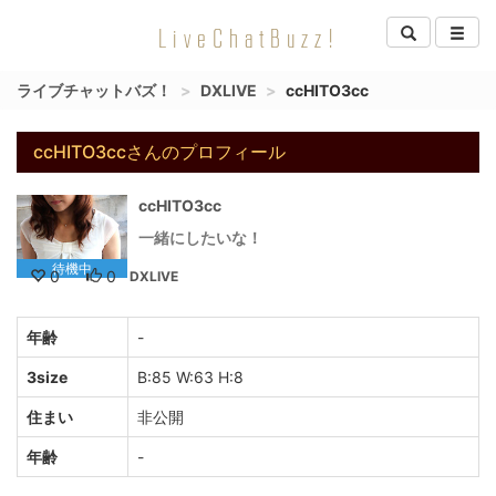
LiveChatBuzz!
ライブチャットバズ！
DXLIVE
ccHITO3cc
ccHITO3ccさんのプロフィール
ccHITO3cc
一緒にしたいな！
待機中
0
0
DXLIVE
年齢
-
3size
B:85 W:63 H:8
住まい
非公開
年齢
-