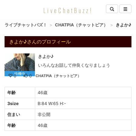
LiveChatBuzz!
ライブチャットバズ！
CHATPIA（チャットピア）
きよか♪
きよか♪さんのプロフィール
きよか♪
いろんなお話して仲良くなりましょう
待機中
0
0
CHATPIA（チャットピア）
年齢
46歳
3size
B:84 W:65 H:-
住まい
非公開
年齢
46歳