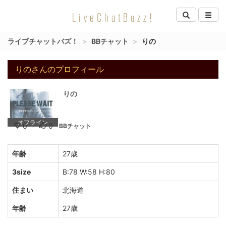
LiveChatBuzz!
ライブチャットバズ！
BBチャット
りの
りのさんのプロフィール
りの
オフライン
0
0
BBチャット
年齢
27歳
3size
B:78 W:58 H:80
住まい
北海道
年齢
27歳