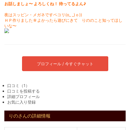
お話しましょ〜 よろしくね！ 待ってるよん♪
夜はスッピン・メガネですペコリ(o_ _)ｏ))
ＨＰ作りました☆よかったら遊びにきて りののこと知ってほし
いな〜
プロフィール / 今すぐチャット
口コミ（1）
口コミを投稿する
詳細プロフィール
お気に入り登録
りのさんの詳細情報