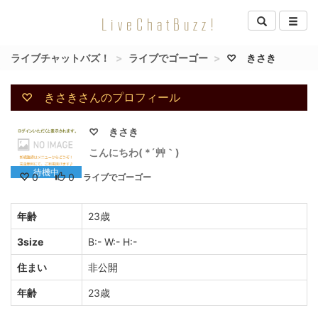
LiveChatBuzz!
ライブチャットバズ！
ライブでゴーゴー
♡ きさき
♡ きさきさんのプロフィール
♡ きさき
こんにちわ( *´艸｀)
待機中
0
0
ライブでゴーゴー
年齢
23歳
3size
B:- W:- H:-
住まい
非公開
年齢
23歳