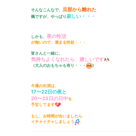
旦那から離れた
そんなこんなで、
寂しい・・・
楓ですが、やっぱり
夜の性活
しかも、
が無いので、溜まる性欲・・・
皆さんと一緒に、
気持ちよくなれたら、嬉しいです
（大人のおもちゃも有り・・・
)
今週の出演は、
17〜22日の夜と
20〜23日の日中
を
予定してます
もし、お時間が合いましたら
イチャイチャしましょう