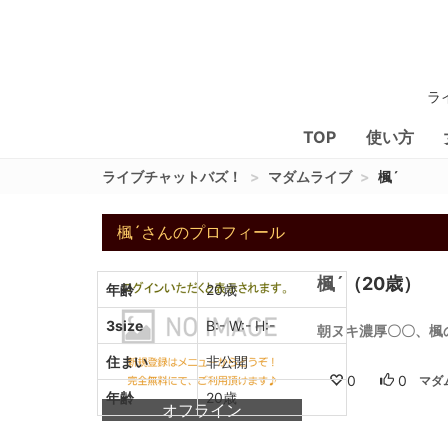
ラ
TOP
使い方
ライブチャットバズ！
マダムライブ
楓´
楓´さんのプロフィール
楓´
（20歳）
年齢
20歳
3size
B:- W:- H:-
朝ヌキ濃厚〇〇、楓
住まい
非公開
0
0
マダ
年齢
20歳
オフライン